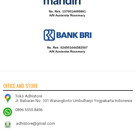
No. Rek. 1370014495861
A/N Austenita Rosemary
No. Rek. 024501044382507
A/N Austenita Rosemary
OFFICE AND STORE
Toko Adhistore
Jl. Babaran No. 101 Warungboto Umbulharjo Yogyakarta Indonesia
0896 5555 8496
adhistore@gmail.com