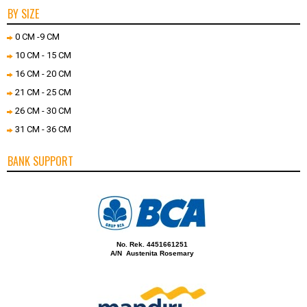
BY SIZE
0 CM -9 CM
10 CM - 15 CM
16 CM - 20 CM
21 CM - 25 CM
26 CM - 30 CM
31 CM - 36 CM
BANK SUPPORT
No. Rek. 4451661251
A/N Austenita Rosemary