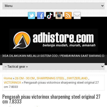
 DILAKUKAN MELALUI SISTEM COD / PEMBAYARAN SAAT BARANG DATANG
Home
»
26 CM - 30 CM
,
SHARPENING STEEL
,
SWITZERLAND
,
VICTORINOX
» Pengasah pisau victorinox sharpening steel original 27
cm 7.8333
Pengasah pisau victorinox sharpening steel original 27
cm 7.8333