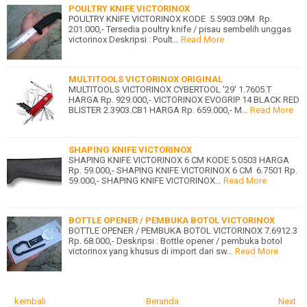
POULTRY KNIFE VICTORINOX
POULTRY KNIFE VICTORINOX KODE 5.5903.09M Rp.
201.000,- Tersedia poultry knife / pisau sembelih unggas
victorinox Deskripsi : Poult…
Read More
MULTITOOLS VICTORINOX ORIGINAL
MULTITOOLS VICTORINOX CYBERTOOL '29' 1.7605.T
HARGA Rp. 929.000,- VICTORINOX EVOGRIP 14 BLACK RED
BLISTER 2.3903.CB1 HARGA Rp. 659.000,- M…
Read More
SHAPING KNIFE VICTORINOX
SHAPING KNIFE VICTORINOX 6 CM KODE 5.0503 HARGA
Rp. 59.000,- SHAPING KNIFE VICTORINOX 6 CM 6.7501 Rp.
59.000,- SHAPING KNIFE VICTORINOX…
Read More
BOTTLE OPENER / PEMBUKA BOTOL VICTORINOX
BOTTLE OPENER / PEMBUKA BOTOL VICTORINOX 7.6912.3
Rp. 68.000,- Deskripsi : Bottle opener / pembuka botol
victorinox yang khusus di import dari sw…
Read More
kembali
Beranda
Next