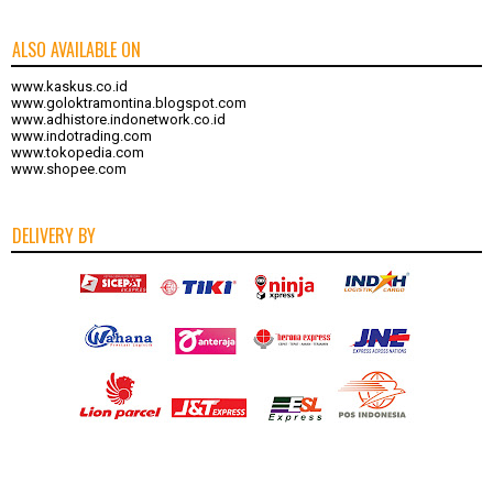
ALSO AVAILABLE ON
www.kaskus.co.id
www.goloktramontina.blogspot.com
www.adhistore.indonetwork.co.id
www.indotrading.com
www.tokopedia.com
www.shopee.com
DELIVERY BY