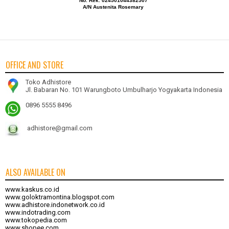
No. Rek. 024501044382507
A/N Austenita Rosemary
OFFICE AND STORE
Toko Adhistore
Jl. Babaran No. 101 Warungboto Umbulharjo Yogyakarta Indonesia
0896 5555 8496
adhistore@gmail.com
ALSO AVAILABLE ON
www.kaskus.co.id
www.goloktramontina.blogspot.com
www.adhistore.indonetwork.co.id
www.indotrading.com
www.tokopedia.com
www.shopee.com