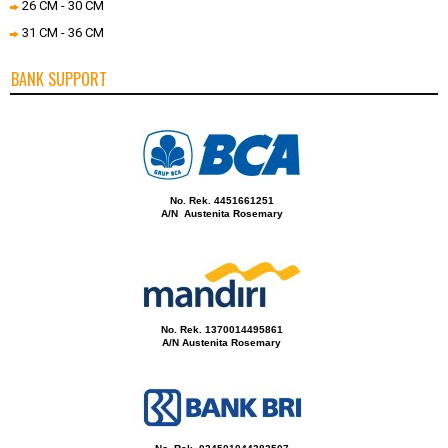
26 CM - 30 CM
31 CM - 36 CM
BANK SUPPORT
No. Rek. 4451661251
A/N Austenita Rosemary
No. Rek. 1370014495861
A/N Austenita Rosemary