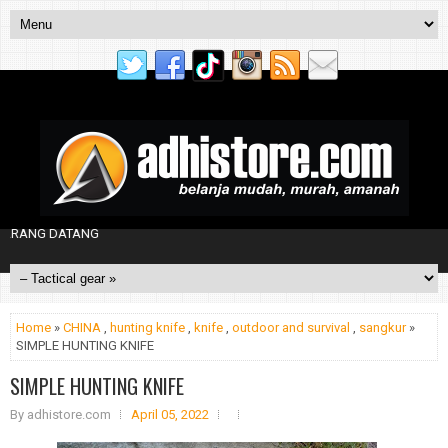
NG DATANG
Home
»
CHINA
,
hunting knife
,
knife
,
outdoor and survival
,
sangkur
»
SIMPLE HUNTING KNIFE
SIMPLE HUNTING KNIFE
By
adhistore.com
April 05, 2022