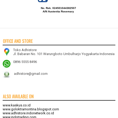
No. Rek. 024501044382507
A/N Austenita Rosemary
OFFICE AND STORE
Toko Adhistore
Jl. Babaran No. 101 Warungboto Umbulharjo Yogyakarta Indonesia
0896 5555 8496
adhistore@gmail.com
ALSO AVAILABLE ON
www.kaskus.co.id
www.goloktramontina.blogspot.com
www.adhistore.indonetwork.co.id
www.indotrading.com