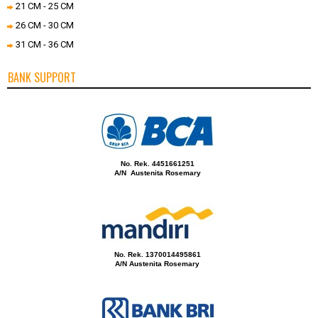
21 CM - 25 CM
26 CM - 30 CM
31 CM - 36 CM
BANK SUPPORT
No. Rek. 4451661251
A/N Austenita Rosemary
No. Rek. 1370014495861
A/N Austenita Rosemary