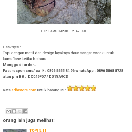
TOPI CAMO IMPORT Rp. 67.000,-
Deskripsi :
Topi dengan motif dan design layaknya daun sangat cocok untuk
kamuflase ketika berburu
Monggo di order..
Fast respon sms/ call/
:
0896 5555 84 96
whatsApp
:
0896 5868 8728
atau pin BB :
DC049F07
/ DD7EA9CD
Rate
adhistore.com
untuk barang ini :
orang lain juga melihat:
TOPI 5.11