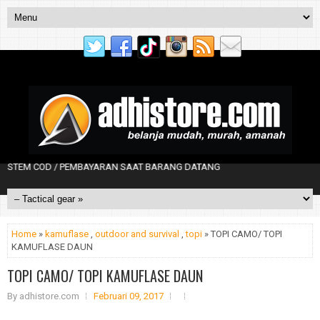
EM COD / PEMBAYARAN SAAT BARANG DATANG
Home
»
kamuflase
,
outdoor and survival
,
topi
» TOPI CAMO/ TOPI
KAMUFLASE DAUN
TOPI CAMO/ TOPI KAMUFLASE DAUN
By
adhistore.com
Februari 09, 2017