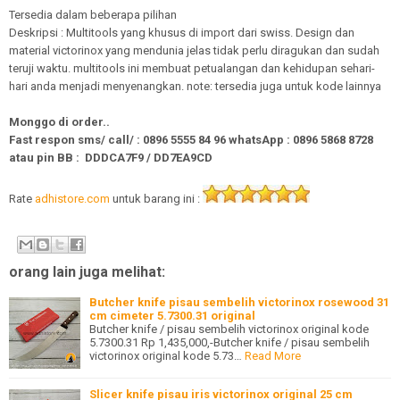
Tersedia dalam beberapa pilihan
Deskripsi : Multitools yang khusus di import dari swiss. Design dan
material victorinox yang mendunia jelas tidak perlu diragukan dan sudah
teruji waktu. multitools ini membuat petualangan dan kehidupan sehari-
hari anda menjadi menyenangkan. note: tersedia juga untuk kode lainnya
Monggo di order..
Fast respon sms/ call/
:
0896 5555 84 96
whatsApp
:
0896 5868 8728
atau pin BB : DDDCA7F9 / DD7EA9CD
Rate
adhistore.com
untuk barang ini :
orang lain juga melihat:
Butcher knife pisau sembelih victorinox rosewood 31
cm cimeter 5.7300.31 original
Butcher knife / pisau sembelih victorinox original kode
5.7300.31 Rp 1,435,000,-Butcher knife / pisau sembelih
victorinox original kode 5.73…
Read More
Slicer knife pisau iris victorinox original 25 cm