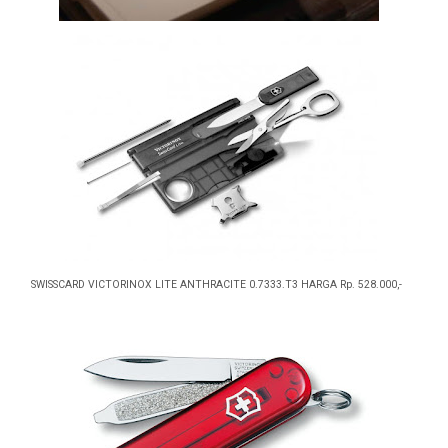
SWISSCARD VICTORINOX LITE ANTHRACITE 0.7333.T3 HARGA Rp. 528.000,-