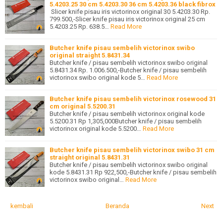
5.4203.25 30 cm 5.4203.30 36 cm 5.4203.36 black fibrox
Slicer knife pisau iris victorinox original 30 5.4203.30 Rp.
799.500,-Slicer knife pisau iris victorinox original 25 cm
5.4203.25 Rp. 638.5…
Read More
Butcher knife pisau sembelih victorinox swibo
original straight 5.8431.34
Butcher knife / pisau sembelih victorinox swibo original
5.8431.34 Rp. 1.006.500,-Butcher knife / pisau sembelih
victorinox swibo original kode 5…
Read More
Butcher knife pisau sembelih victorinox rosewood 31
cm original 5.5200.31
Butcher knife / pisau sembelih victorinox original kode
5.5200.31 Rp 1,305,000Butcher knife / pisau sembelih
victorinox original kode 5.5200…
Read More
Butcher knife pisau sembelih victorinox swibo 31 cm
straight original 5.8431.31
Butcher knife / pisau sembelih victorinox swibo original
kode 5.8431.31 Rp 922,500,-Butcher knife / pisau sembelih
victorinox swibo original…
Read More
kembali
Beranda
Next