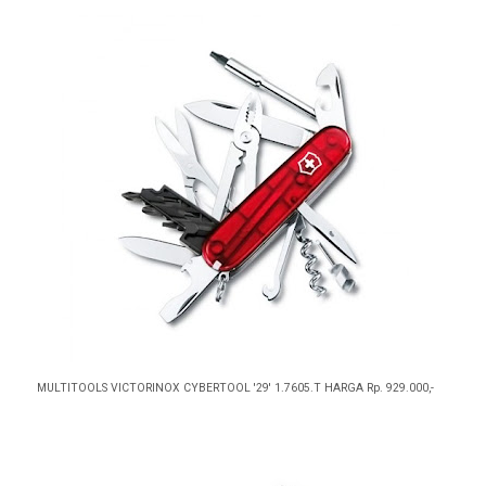
MULTITOOLS VICTORINOX CYBERTOOL '29' 1.7605.T HARGA Rp. 929.000,-