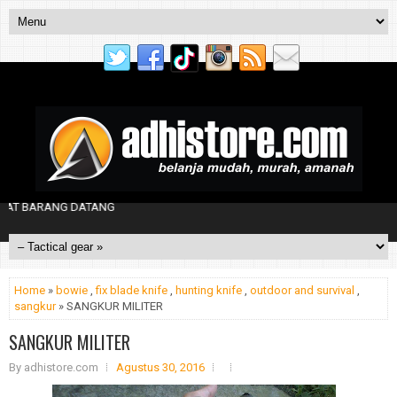
BARANG DATANG
Home
»
bowie
,
fix blade knife
,
hunting knife
,
outdoor and survival
,
sangkur
» SANGKUR MILITER
SANGKUR MILITER
By
adhistore.com
Agustus 30, 2016