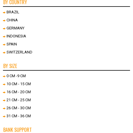
BY COUNTRY
BRAZIL
CHINA
GERMANY
INDONESIA
SPAIN
SWITZERLAND
BY SIZE
0 CM -9 CM
10 CM - 15 CM
16 CM - 20 CM
21 CM - 25 CM
26 CM - 30 CM
31 CM - 36 CM
BANK SUPPORT