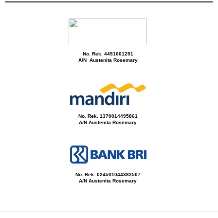
No. Rek. 4451661251
A/N Austenita Rosemary
No. Rek. 1370014495861
A/N Austenita Rosemary
No. Rek. 024501044382507
A/N Austenita Rosemary