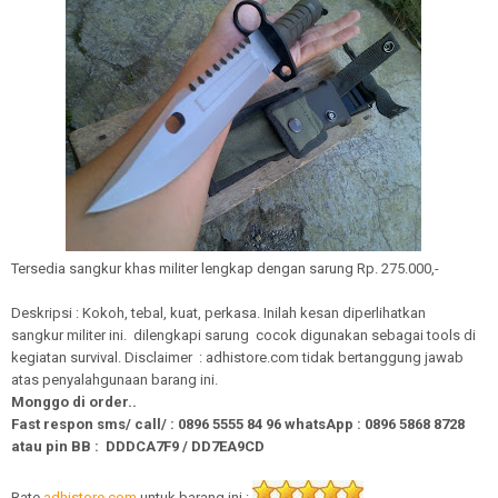
Tersedia sangkur khas militer lengkap dengan sarung Rp. 275.000,-
Deskripsi : Kokoh, tebal, kuat, perkasa. Inilah kesan diperlihatkan
sangkur militer ini. dilengkapi sarung cocok digunakan sebagai tools di
kegiatan survival. Disclaimer : adhistore.com tidak bertanggung jawab
atas penyalahgunaan barang ini.
Monggo di order..
Fast respon sms/ call/
:
0896 5555 84 96
whatsApp
:
0896 5868 8728
atau pin BB : DDDCA7F9 / DD7EA9CD
Rate
adhistore.com
untuk barang ini :