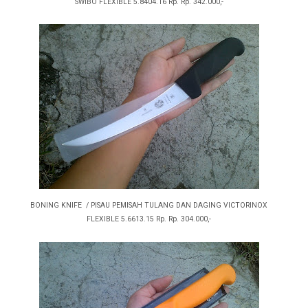
SWIBO FLEXIBLE 5.8404.16 Rp. Rp. 342.000,-
BONING KNIFE / PISAU PEMISAH TULANG DAN DAGING VICTORINOX
FLEXIBLE 5.6613.15 Rp. Rp. 304.000,-