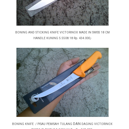
BONING AND STICKING KNIFE VICTORINOX MADE IN SWISS 18 CM
HANDLE KUNING 5.5508.18 Rp. 434.000,-
DAN
BONING KNIFE / PISAU PEMISAH TULANG
DAGING VICTORINOX