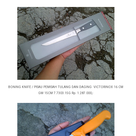
BONING KNIFE / PISAU PEMISAH TULANG DAN DAGING VICTORINOX 16 CM
GM 15CM 7.7303.15G Rp. 1.287.000,-