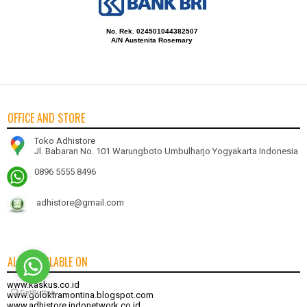
No. Rek. 024501044382507
A/N Austenita Rosemary
OFFICE AND STORE
Toko Adhistore
Jl. Babaran No. 101 Warungboto Umbulharjo Yogyakarta Indonesia
0896 5555 8496
adhistore@gmail.com
ALSO AVAILABLE ON
www.kaskus.co.id
www.goloktramontina.blogspot.com
www.adhistore.indonetwork.co.id