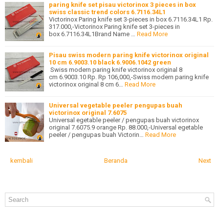
paring knife set pisau victorinox 3 pieces in box
swiss classic trend colors 6.7116.34L1
Victorinox Paring knife set 3-pieces in box 6.7116.34L1 Rp.
317.000,-Victorinox Paring knife set 3-pieces in
box 6.7116.34L1Brand Name …
Read More
Pisau swiss modern paring knife victorinox original
10 cm 6.9003.10 black 6.9006.1042 green
Swiss modern paring knife victorinox original 8
cm 6.9003.10 Rp. Rp 106,000,-Swiss modern paring knife
victorinox original 8 cm 6…
Read More
Universal vegetable peeler pengupas buah
victorinox original 7.6075
Universal egetable peeler / pengupas buah victorinox
original 7.6075.9 orange Rp. 88.000,-Universal egetable
peeler / pengupas buah Victorin…
Read More
kembali
Beranda
Next