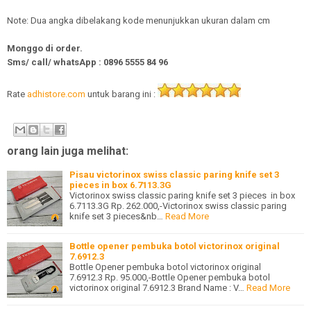
Note: Dua angka dibelakang kode menunjukkan ukuran dalam cm
Monggo di order.
Sms/ call/
whatsApp
:
0896 5555 84 96
Rate
adhistore.com
untuk barang ini :
orang lain juga melihat:
Pisau victorinox swiss classic paring knife set 3
pieces in box 6.7113.3G
Victorinox swiss classic paring knife set 3 pieces in box
6.7113.3G Rp. 262.000,-Victorinox swiss classic paring
knife set 3 pieces&nb…
Read More
Bottle opener pembuka botol victorinox original
7.6912.3
Bottle Opener pembuka botol victorinox original
7.6912.3 Rp. 95.000,-Bottle Opener pembuka botol
victorinox original 7.6912.3 Brand Name : V…
Read More