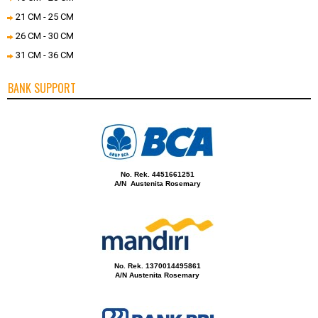
21 CM - 25 CM
26 CM - 30 CM
31 CM - 36 CM
BANK SUPPORT
No. Rek. 4451661251
A/N Austenita Rosemary
No. Rek. 1370014495861
A/N Austenita Rosemary