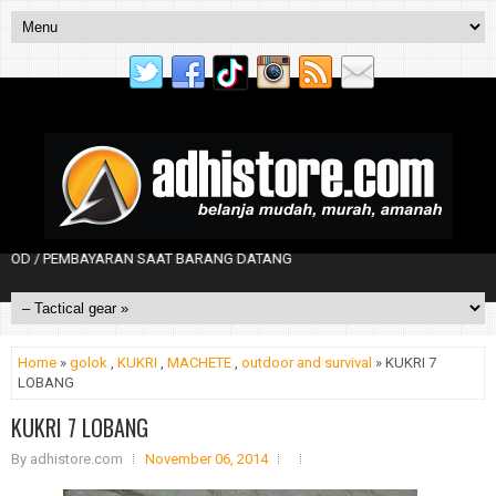
/ PEMBAYARAN SAAT BARANG DATANG
Home
»
golok
,
KUKRI
,
MACHETE
,
outdoor and survival
» KUKRI 7
LOBANG
KUKRI 7 LOBANG
By
adhistore.com
November 06, 2014