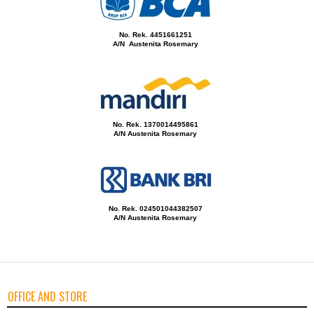
No. Rek. 4451661251
A/N Austenita Rosemary
No. Rek. 1370014495861
A/N Austenita Rosemary
No. Rek. 024501044382507
A/N Austenita Rosemary
OFFICE AND STORE