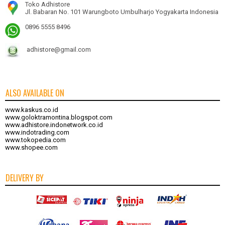
Toko Adhistore
Jl. Babaran No. 101 Warungboto Umbulharjo Yogyakarta Indonesia
0896 5555 8496
adhistore@gmail.com
ALSO AVAILABLE ON
www.kaskus.co.id
www.goloktramontina.blogspot.com
www.adhistore.indonetwork.co.id
www.indotrading.com
www.tokopedia.com
www.shopee.com
DELIVERY BY