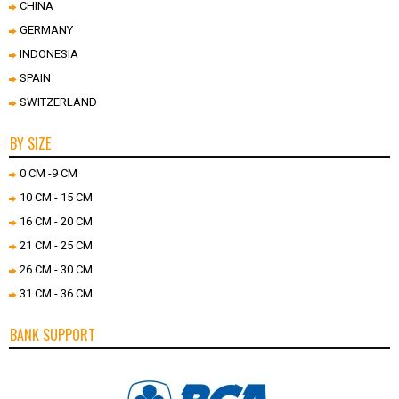
CHINA
GERMANY
INDONESIA
SPAIN
SWITZERLAND
BY SIZE
0 CM -9 CM
10 CM - 15 CM
16 CM - 20 CM
21 CM - 25 CM
26 CM - 30 CM
31 CM - 36 CM
BANK SUPPORT