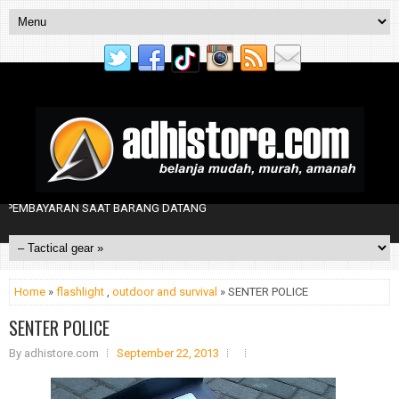
BAYARAN SAAT BARANG DATANG
Home
»
flashlight
,
outdoor and survival
» SENTER POLICE
SENTER POLICE
By
adhistore.com
September 22, 2013