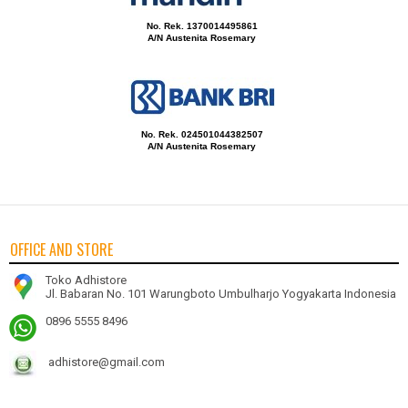
No. Rek. 1370014495861
A/N Austenita Rosemary
No. Rek. 024501044382507
A/N Austenita Rosemary
OFFICE AND STORE
Toko Adhistore
Jl. Babaran No. 101 Warungboto Umbulharjo Yogyakarta Indonesia
0896 5555 8496
adhistore@gmail.com