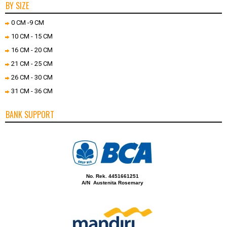
BY SIZE
0 CM -9 CM
10 CM - 15 CM
16 CM - 20 CM
21 CM - 25 CM
26 CM - 30 CM
31 CM - 36 CM
BANK SUPPORT
No. Rek. 4451661251
A/N Austenita Rosemary