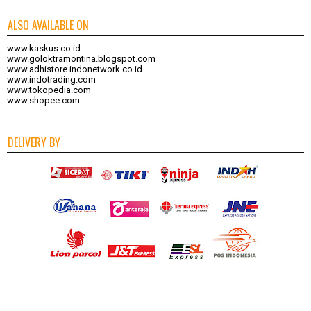
ALSO AVAILABLE ON
www.kaskus.co.id
www.goloktramontina.blogspot.com
www.adhistore.indonetwork.co.id
www.indotrading.com
www.tokopedia.com
www.shopee.com
DELIVERY BY