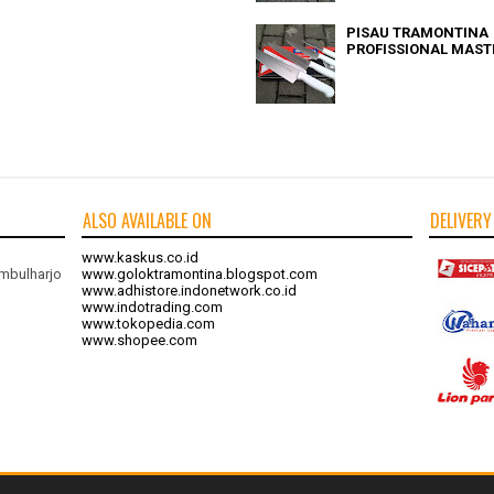
PISAU TRAMONTINA
PROFISSIONAL MAST
ALSO AVAILABLE ON
DELIVERY
www.kaskus.co.id
mbulharjo
www.goloktramontina.blogspot.com
www.adhistore.indonetwork.co.id
www.indotrading.com
www.tokopedia.com
www.shopee.com