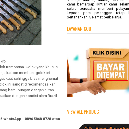
kami berharpap ikhtiar kami selam
selalu berusaha memberi pelayan
kepada para pelanggan tetap 
pertahankan. Selamat berbelanja.
LAYANAN COD
 7rb
olok tramontina. Golok yang khusus
l baja karbon membuat golok ini
ngat kuat sehingga bisa menghemat
olok ini sangat direkomendasikan
 yang berhubungan dengan hutan.
uaikan dengan kondisi alam Brazil
VIEW ALL PRODUCT
96
whatsApp
:
0896 5868 8728
atau