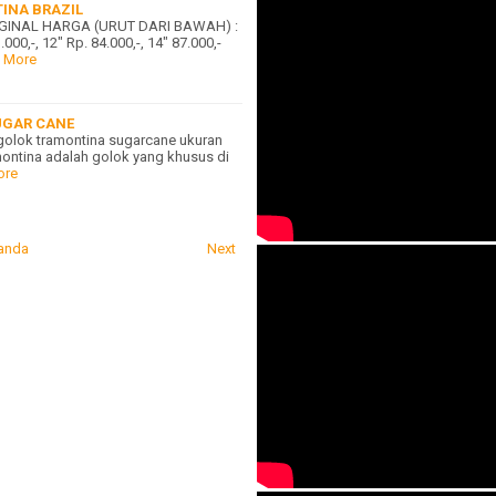
INA BRAZIL
GINAL HARGA (URUT DARI BAWAH) :
0,-, 12" Rp. 84.000,-, 14" 87.000,-
 More
UGAR CANE
s golok tramontina sugarcane ukuran
montina adalah golok yang khusus di
ore
anda
Next