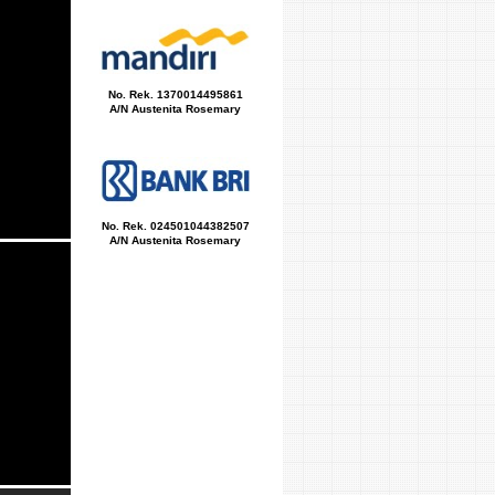
No. Rek. 1370014495861
A/N Austenita Rosemary
No. Rek. 024501044382507
A/N Austenita Rosemary