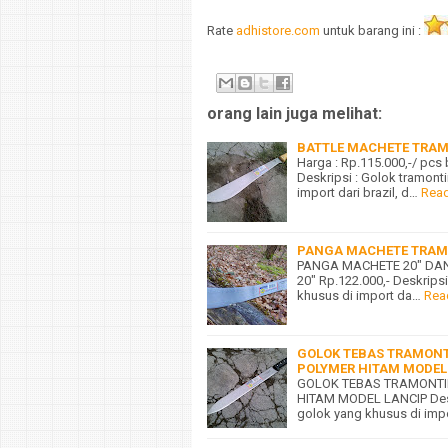
Rate
adhistore.com
untuk barang ini :
orang lain juga melihat:
BATTLE MACHETE TRAM
Harga : Rp.115.000,-/ pcs
Deskripsi : Golok tramont
import dari brazil, d…
Rea
PANGA MACHETE TRAM
PANGA MACHETE 20" DAN 16
20" Rp.122.000,- Deskrips
khusus di import da…
Rea
GOLOK TEBAS TRAMONT
POLYMER HITAM MODEL
GOLOK TEBAS TRAMONTI
HITAM MODEL LANCIP Deskr
golok yang khusus di impo