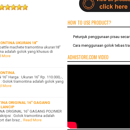
HOW TO USE PRODUCT?
Petunjuk penggunaan pisau seca
ONTINA UKURAN 18"
Cara menggunaan golok tebas tr
 battle machete tramontina ukuran18"
ina adalah golok yang khusus di
d More
ADHISTORE.COM VIDEO
ONTINA
" Harga : Ukuran 16" Rp. 110.000,-,
i : Golok tramontina adalah golok yang
d More
INA ORIGINAL 16" GAGANG
 LANCIP
NA ORIGINAL 16" GAGANG POLYMER
ipsi : Golok tramontina adalah
rt dari braz…
Read More