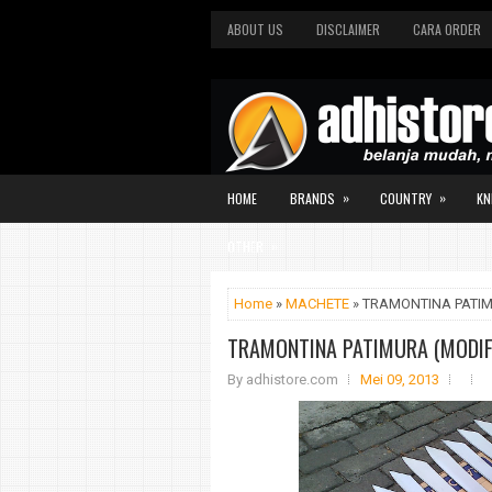
ABOUT US
DISCLAIMER
CARA ORDER
»
»
HOME
BRANDS
COUNTRY
KN
»
OTHER
Home
»
MACHETE
» TRAMONTINA PATIM
TRAMONTINA PATIMURA (MODIF
By
adhistore.com
Mei 09, 2013