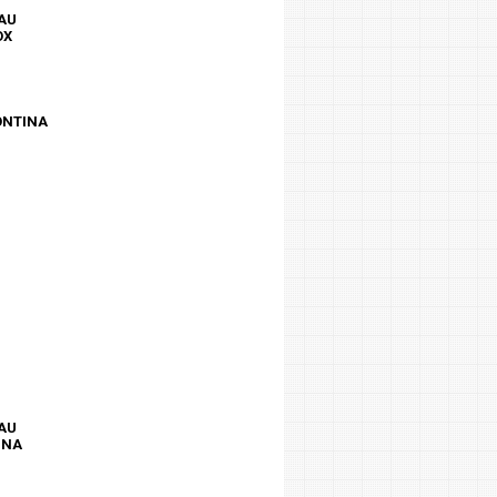
SAU
OX
ONTINA
SAU
INA