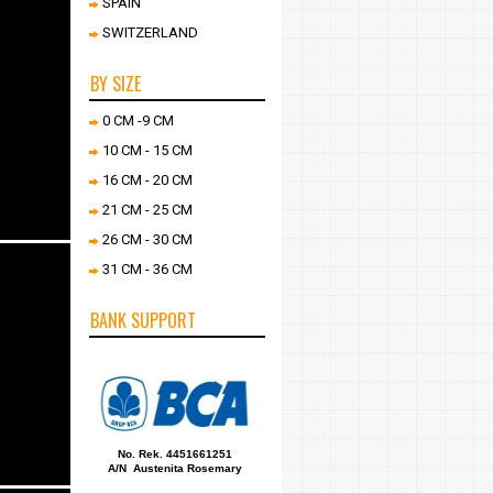
SPAIN
SWITZERLAND
BY SIZE
0 CM -9 CM
10 CM - 15 CM
16 CM - 20 CM
21 CM - 25 CM
26 CM - 30 CM
31 CM - 36 CM
BANK SUPPORT
No. Rek. 4451661251
A/N Austenita Rosemary