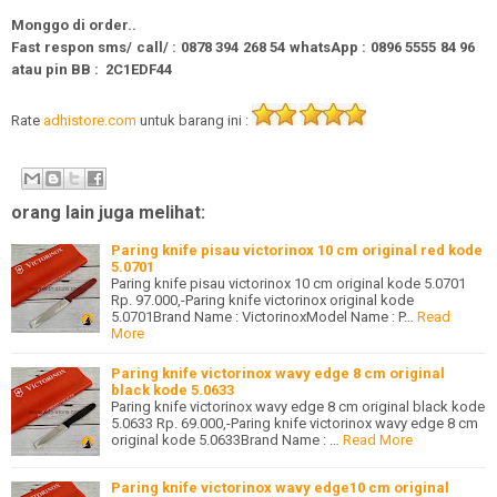
Monggo di order..
Fast respon sms/ call/
: 0878 394 268 54
whatsApp
: 0896 5555 84 96
atau pin BB :
2C1EDF44
Rate
adhistore.com
untuk barang ini :
orang lain juga melihat:
Paring knife pisau victorinox 10 cm original red kode
5.0701
Paring knife pisau victorinox 10 cm original kode 5.0701
Rp. 97.000,-Paring knife victorinox original kode
5.0701Brand Name : VictorinoxModel Name : P…
Read
More
Paring knife victorinox wavy edge 8 cm original
black kode 5.0633
Paring knife victorinox wavy edge 8 cm original black kode
5.0633 Rp. 69.000,-Paring knife victorinox wavy edge 8 cm
original kode 5.0633Brand Name : …
Read More
Paring knife victorinox wavy edge10 cm original