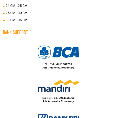
21 CM - 25 CM
26 CM - 30 CM
31 CM - 36 CM
BANK SUPPORT
No. Rek. 4451661251
A/N Austenita Rosemary
No. Rek. 1370014495861
A/N Austenita Rosemary