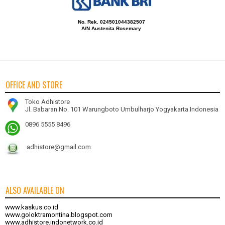
No. Rek. 024501044382507
A/N Austenita Rosemary
OFFICE AND STORE
Toko Adhistore
Jl. Babaran No. 101 Warungboto Umbulharjo Yogyakarta Indonesia
0896 5555 8496
adhistore@gmail.com
ALSO AVAILABLE ON
www.kaskus.co.id
www.goloktramontina.blogspot.com
www.adhistore.indonetwork.co.id