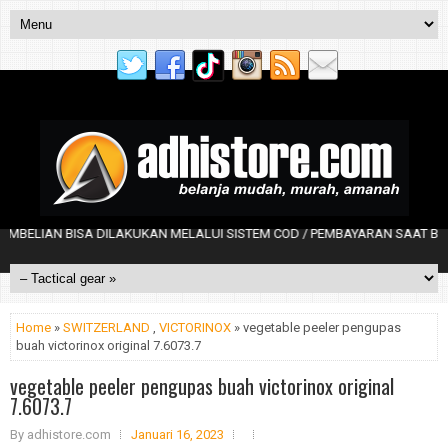
IAN BISA DILAKUKAN MELALUI SISTEM COD / PEMBAYARAN SAAT BARANG 
Home
»
SWITZERLAND
,
VICTORINOX
» vegetable peeler pengupas
buah victorinox original 7.6073.7
vegetable peeler pengupas buah victorinox original
7.6073.7
By
adhistore.com
Januari 16, 2023