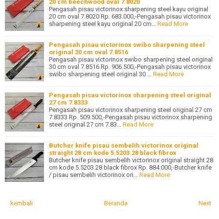
20 cm beechwood oval 7.8020
Pengasah pisau victorinox sharpening steel kayu original
20 cm oval 7.8020 Rp. 683.000,-Pengasah pisau victorinox
sharpening steel kayu original 20 cm…
Read More
Pengasah pisau victorinox swibo sharpening steel
original 30 cm oval 7.8516
Pengasah pisau victorinox swibo sharpening steel original
30 cm oval 7.8516 Rp. 906.500,-Pengasah pisau victorinox
swibo sharpening steel original 30 …
Read More
Pengasah pisau victorinox sharpening steel original
27 cm 7.8333
Pengasah pisau victorinox sharpening steel original 27 cm
7.8333 Rp. 509.500,-Pengasah pisau victorinox sharpening
steel original 27 cm 7.83…
Read More
Butcher knife pisau sembelih victorinox original
straight 28 cm kode 5.5203.28 black fibrox
Butcher knife pisau sembelih victorinox original straight 28
cm kode 5.5203.28 black fibrox Rp. 884.000,-Butcher knife
/ pisau sembelih victorinox ori…
Read More
kembali
Beranda
Next