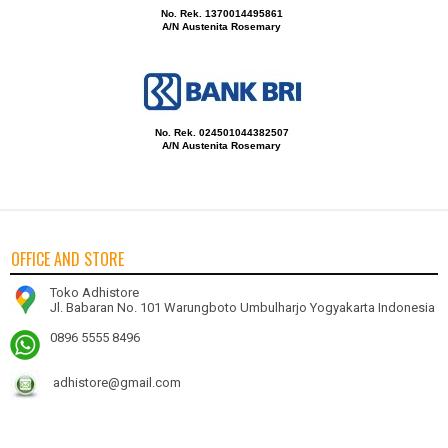
No. Rek. 1370014495861
A/N Austenita Rosemary
No. Rek. 024501044382507
A/N Austenita Rosemary
OFFICE AND STORE
Toko Adhistore
Jl. Babaran No. 101 Warungboto Umbulharjo Yogyakarta Indonesia
0896 5555 8496
adhistore@gmail.com