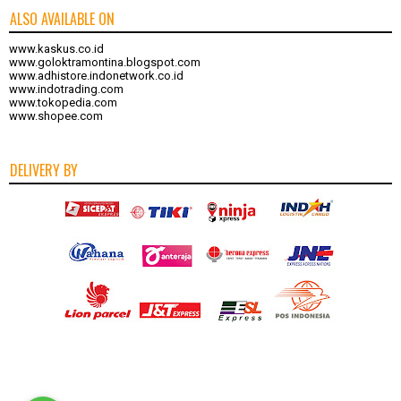
ALSO AVAILABLE ON
www.kaskus.co.id
www.goloktramontina.blogspot.com
www.adhistore.indonetwork.co.id
www.indotrading.com
www.tokopedia.com
www.shopee.com
DELIVERY BY