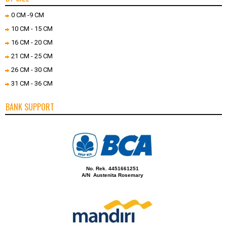
0 CM -9 CM
10 CM - 15 CM
16 CM - 20 CM
21 CM - 25 CM
26 CM - 30 CM
31 CM - 36 CM
BANK SUPPORT
No. Rek. 4451661251
A/N Austenita Rosemary