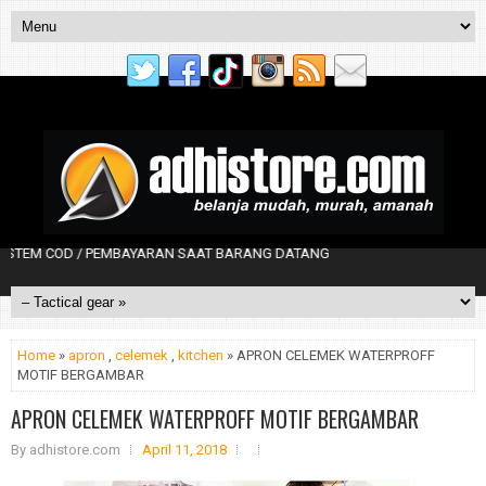
M COD / PEMBAYARAN SAAT BARANG DATANG
Home
»
apron
,
celemek
,
kitchen
» APRON CELEMEK WATERPROFF
MOTIF BERGAMBAR
APRON CELEMEK WATERPROFF MOTIF BERGAMBAR
By
adhistore.com
April 11, 2018