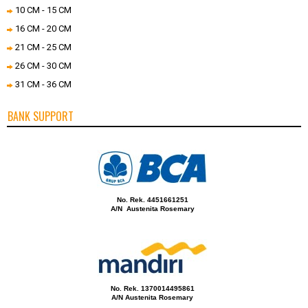
10 CM - 15 CM
16 CM - 20 CM
21 CM - 25 CM
26 CM - 30 CM
31 CM - 36 CM
BANK SUPPORT
No. Rek. 4451661251
A/N Austenita Rosemary
No. Rek. 1370014495861
A/N Austenita Rosemary