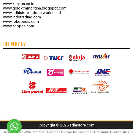
www.kaskus.co.id
www.goloktramontina.blogspot.com
www.adhistore.indonetwork.co.id
www.indotrading.com
www.tokopedia.com
www.shopee.com
DELIVERY BY
Copyright ©
2026
adhistore.com
Design by
NewWpThemes
| Blogger Theme by
Lasantha
-
Premium BTemplates
|