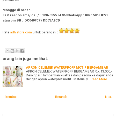
Monggo di order..
Fast respon sms/ call/
:
0896 5555 84 96
whatsApp
:
0896 5868 8728
atau pin BB :
DC049F07 / DD7EA9CD
Rate
adhistore.com
untuk barang ini :
orang lain juga melihat:
APRON CELEMEK WATERPROFF MOTIF BERGAMBAR
APRON CELEMEK WATERPROFF BERGAMBAR Rp. 13.000,-
Deskripsi : Tambahkan kualitas dan pesona ke dapur anda
dengan apron waterprof motif.. Material y…
Read More
kembali
Beranda
Next