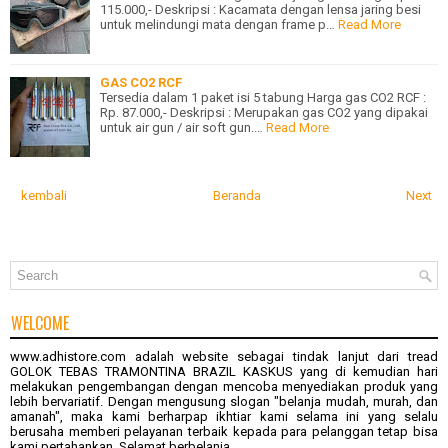
115.000,- Deskripsi : Kacamata dengan lensa jaring besi
untuk melindungi mata dengan frame p…
Read More
GAS CO2 RCF
Tersedia dalam 1 paket isi 5 tabung Harga gas CO2 RCF :
Rp. 87.000,- Deskripsi : Merupakan gas CO2 yang dipakai
untuk air gun / air soft gun.…
Read More
kembali
Beranda
Next
WELCOME
www.adhistore.com
adalah website sebagai tindak lanjut dari tread
GOLOK TEBAS TRAMONTINA BRAZIL KASKUS
yang di kemudian hari
melakukan pengembangan dengan mencoba menyediakan produk yang
lebih bervariatif. Dengan mengusung slogan "belanja mudah, murah, dan
amanah", maka kami berharpap ikhtiar kami selama ini yang selalu
berusaha memberi pelayanan terbaik kepada para pelanggan tetap bisa
kami pertahankan. Selamat berbelanja.