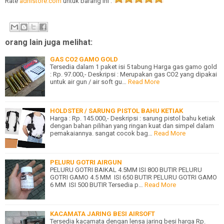
Rate
adhistore.com
untuk barang ini :
orang lain juga melihat:
GAS CO2 GAMO GOLD
Tersedia dalam 1 paket isi 5 tabung Harga gas gamo gold
: Rp. 97.000,- Deskripsi : Merupakan gas CO2 yang dipakai
untuk air gun / air soft gu…
Read More
HOLDSTER / SARUNG PISTOL BAHU KETIAK
Harga : Rp. 145.000,- Deskripsi : sarung pistol bahu ketiak
dengan bahan pilihan yang ringan kuat dan simpel dalam
pemakaiannya. sangat cocok bag…
Read More
PELURU GOTRI AIRGUN
PELURU GOTRI BAIKAL 4.5MM ISI 800 BUTIR PELURU
GOTRI GAMO 4.5 MM ISI 650 BUTIR PELURU GOTRI GAMO
6 MM ISI 500 BUTIR Tersedia p…
Read More
KACAMATA JARING BESI AIRSOFT
Tersedia kacamata dengan lensa jaring besi harga Rp.