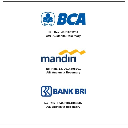
No. Rek. 4451661251
A/N Austenita Rosemary
No. Rek. 1370014495861
A/N Austenita Rosemary
No. Rek. 024501044382507
A/N Austenita Rosemary