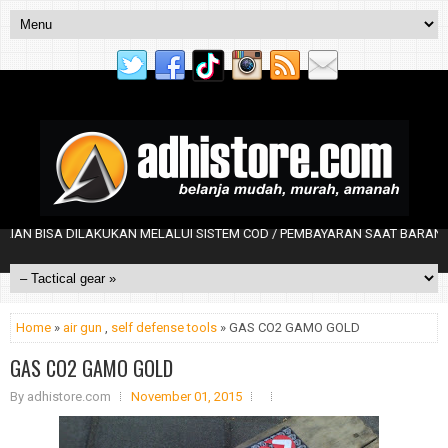
BISA DILAKUKAN MELALUI SISTEM COD / PEMBAYARAN SAAT BARANG DAT
Home
»
air gun
,
self defense tools
» GAS CO2 GAMO GOLD
GAS CO2 GAMO GOLD
By
adhistore.com
November 01, 2015